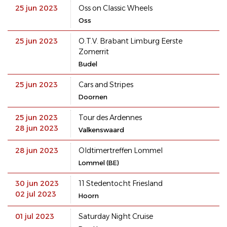
25 jun 2023
Oss on Classic Wheels
Oss
25 jun 2023
O.T.V. Brabant Limburg Eerste
Zomerrit
Budel
25 jun 2023
Cars and Stripes
Doornen
25 jun 2023
Tour des Ardennes
28 jun 2023
Valkenswaard
28 jun 2023
Oldtimertreffen Lommel
Lommel (BE)
30 jun 2023
11 Stedentocht Friesland
02 jul 2023
Hoorn
01 jul 2023
Saturday Night Cruise