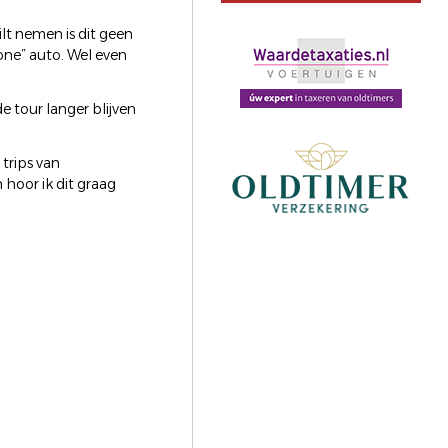
lt nemen is dit geen
one” auto. Wel even
e tour langer blijven
trips van
hoor ik dit graag