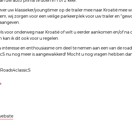
an uw auto prima te doen in 1 of 2 keer.
ever uw klassieker/youngtimer op de trailer mee naar Kroatië mee wi
em, wij zorgen voor een veilige parkeerplek voor uw trailer en “gew
 aangeven.
ls voor onderweg naar Kroatië of wilt u eerder aankomen en/of na d
n kan ik dit ook voor u regelen.
u interesse en enthousiasme om deel te nemen aan een van de road 
cS nu nog meer is aangewakkerd! Mocht u nog vragen hebben dan 
- Roads4classicS
P
ebsite