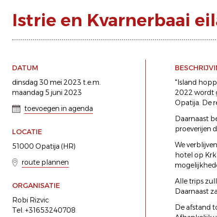
Istrie en Kvarnerbaai e
DATUM
BESCHRIJV
dinsdag 30 mei 2023 t.e.m.
"Island hoppe
maandag 5 juni 2023
2022 wordt g
Opatija. De r
toevoegen in agenda
Daarnaast be
proeverijen d
LOCATIE
We verblijven
51000 Opatija (HR)
hotel op Krk 
route plannen
mogelijkhed
Alle trips zu
ORGANISATIE
Daarnaast za
Robi Rizvic
De afstand to
Tel. +31653240708