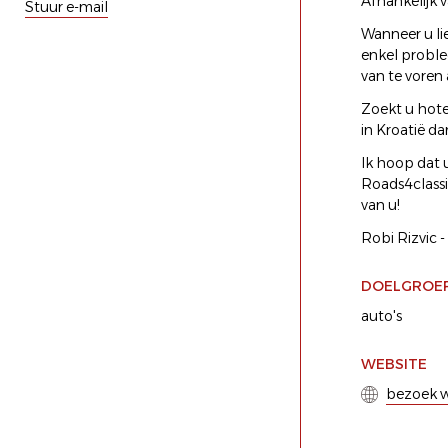
Afhankelijk v
Stuur e-mail
Wanneer u li
enkel proble
van te voren
Zoekt u hote
in Kroatië da
Ik hoop dat 
Roads4classi
van u!
Robi Rizvic 
DOELGROE
auto's
WEBSITE
bezoek w