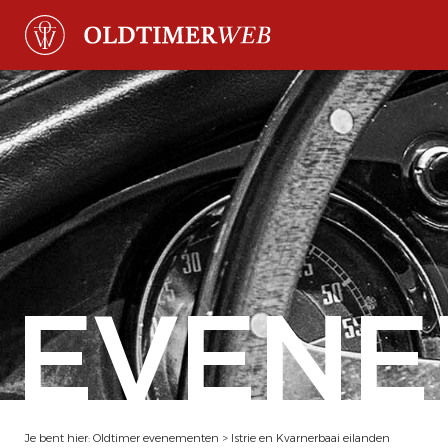
EVENE
Je bent hier:
Oldtimer evenementen
>
Istrie en Kvarnerbaai eilanden