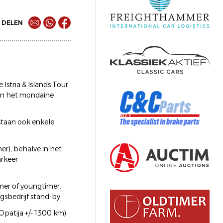
DELEN
Istria & Islands Tour
 in het mondaine
 staan ook enkele
ner), behalve in het
arkeer
imer of youngtimer.
gsbedrijf stand-by.
Opatija +/- 1300 km).