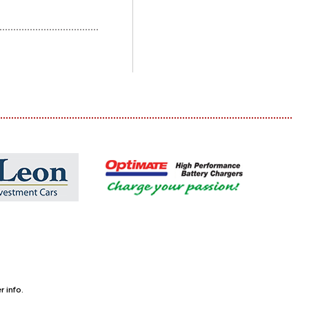
 info.