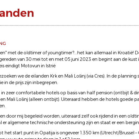
ilanden
ING
n" met de oldtimer of youngtimer?...het kan allemaal in Kroatië! De 
ereden van 30 mei tot en met 05 juni 2023 en begint aan de kust
eis eindigt Motovun in Istrië
zoeken we de eilanden Krk en Mali Lošinj (via Cres). In de planning
ie in de prijs zijn inbegrepen.
 in zeer comfortabele hotels op basis van half pension (ontbijt & di
en Mali Lošinj (alleen ontbijt). Uiteraard hebben de hotels goede p
en.
llen door mij begeleid worden, uiteraard zelf ook rijdend in een oldt
l er algemene technische ondersteuning zijn en staat er een bergin
t het start punt in Opatija is ongeveer 1.350 km (Utrecht/Brussel – 