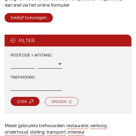
dan snel via het
online formulier
.
bedrijf toevoegen
FILTER
POSTCODE + AFSTAND
TREFWOORD
ZOEK
WISSEN
Meest gebruikte trefwoorden:
restauratie
,
verkoop
,
onderhoud
,
stalling
,
transport
,
interieur