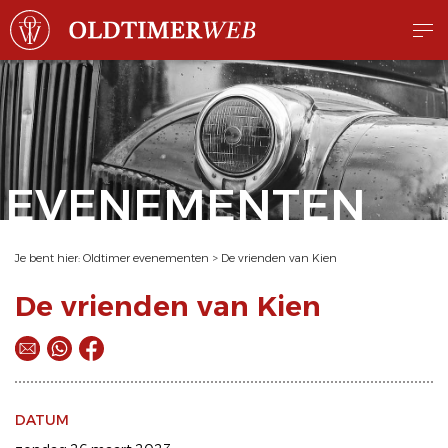
EVENEMENTEN
Je bent hier:
Oldtimer evenementen
>
De vrienden van Kien
De vrienden van Kien
DATUM