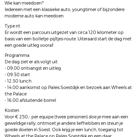
Wie kan meedoen?
Iedereen met een klassieke auto, youngtimer of bijzondere
moderne auto kan meedoen.
Type rit
Er wordt een parcours uitgezet van circa 120 kilometer op
basis van een bolletje-pijltjes-route. Uiteraard start de dag met
een goede uitleg vooraf.
Programma
De dag ziet er als volgt uit:
- 09.00 ontvangst en uitleg
- 09.30 start
- 12.30 lunch
- 14.00 aankomst op Paleis Soestdijk en bezoek aan Wheels at
the Palace
- 16.00 afsluitende borrel.
Kosten
Voor € 250,- per equipe (twee personen) doe je mee aan een
geweldige rally, ontmoet je andere liefhebbers en steun je
goede doelen in Soest. Ook krijg je een lunch, toegang tot
Wheels at the Palace op Paleis Soestdijk en een daar