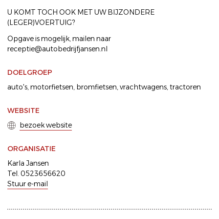
U KOMT TOCH OOK MET UW BIJZONDERE
(LEGER)VOERTUIG?
Opgave is mogelijk, mailen naar
receptie@autobedrijfjansen.nl
DOELGROEP
auto's
motorfietsen
bromfietsen
vrachtwagens
tractoren
WEBSITE
bezoek website
ORGANISATIE
Karla Jansen
Tel. 0523656620
Stuur e-mail