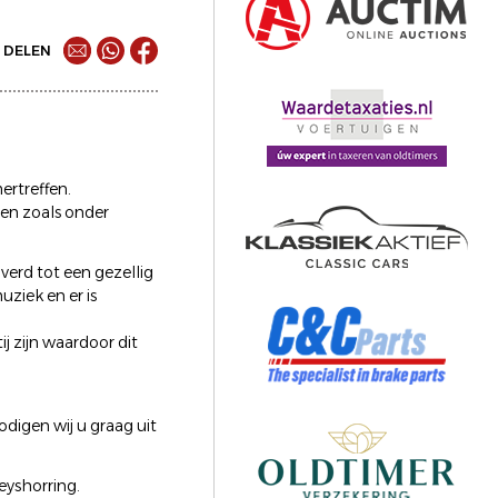
DELEN
rtreffen.
en zoals onder
erd tot een gezellig
uziek en er is
j zijn waardoor dit
digen wij u graag uit
eyshorring.