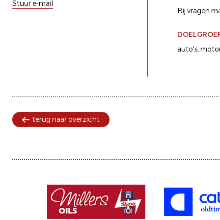
Stuur e-mail
Bij vragen m
DOELGROE
auto's
motor
terug naar overzicht