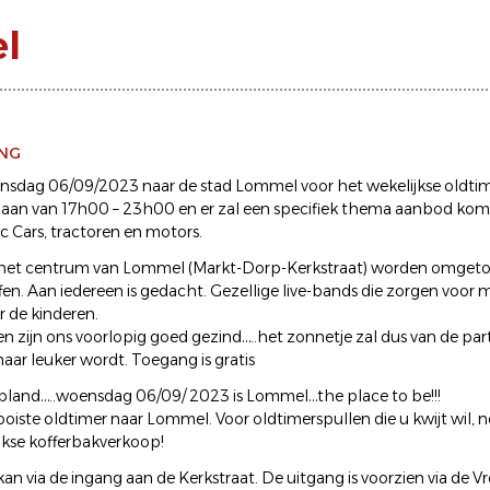
l
ING
dag 06/09/2023 naar de stad Lommel voor het wekelijkse oldtime
gaan van 17h00 – 23h00 en er zal een specifiek thema aanbod kom
c Cars, tractoren en motors.
 het centrum van Lommel (Markt-Dorp-Kerkstraat) worden omgetov
en. Aan iedereen is gedacht. Gezellige live-bands die zorgen voor m
r de kinderen.
 zijn ons voorlopig goed gezind…..het zonnetje zal dus van de parti
maar leuker wordt. Toegang is gratis
pland…..woensdag 06/09/ 2023 is Lommel…the place to be!!!
iste oldtimer naar Lommel. Voor oldtimerspullen die u kwijt wil, no
jkse kofferbakverkoop!
n via de ingang aan de Kerkstraat. De uitgang is voorzien via de Vr