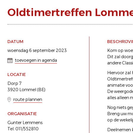
Oldtimertreffen Lomme
DATUM
BESCHRIJV
woensdag 6 september 2023
Kom op woens
Dit zal door
toevoegen in agenda
andere Classi
Hiervoor zal
LOCATIE
Oldtimertreff
Dorp 7
animatie voo
3920 Lommel (BE)
De weergoden
alles alleen 
route plannen
Nog niets ge
ORGANISATIE
Breng uw moo
op de wekeli
Gunter Lemmens
Tel. 011/552810
Deelnemen ka