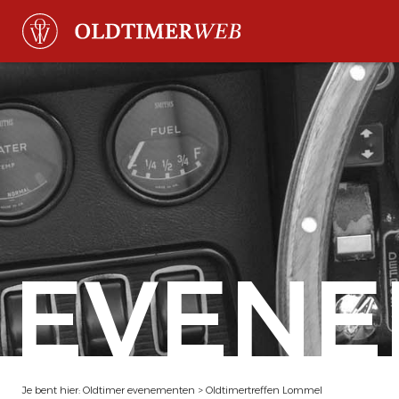
EVENE
Je bent hier:
Oldtimer evenementen
>
Oldtimertreffen Lommel