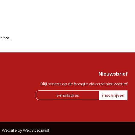
 info.
Nieuwsbrief
Blijf steeds op de hoogte via onze nieuwsbrief
inschrijven
Website by WebSpecialist