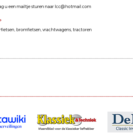
ag u een mailtje sturen naar lcc@hotmail.com
P
fietsen
bromfietsen
vrachtwagens
tractoren