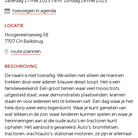
zaterdag 27 mei 2023 t.e.m. zondag 28 mei 2023
toevoegen in agenda
LOCATIE
Hoogeveenseweg 38
7707 CH Balkbrug
route plannen
BESCHRIJVING
De naam is niet toevallig. We willen niet alleen de mannen
trekken door wier aderen blauwe diesel loopt. Het is een
familieweekend. Een groot terrein waar veel moois trots
uitgestald staat, waar demonstraties plaatsvinden, kramen
staan en voor iedereen iets te beleven valt. Een dag waar je het
hele dorp weer eens tegenkomt. Waar je kunt genieten van
wat lekkers in de zon, waar kinderen kunnen spelen en waar je
herinneringen aan al die oude auto's en tractoren kunt
ophalen. Het aanbod is gevarieerd. Auto's, bromfietsen,
tractoren, vrachtauto's, stationair motoren, ze zijn er allemaal