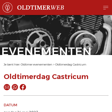
EVENEMENTEN
Je bent hier:
Oldtimer evenementen
>
Oldtimerdag Castricum
Oldtimerdag Castricum
DATUM