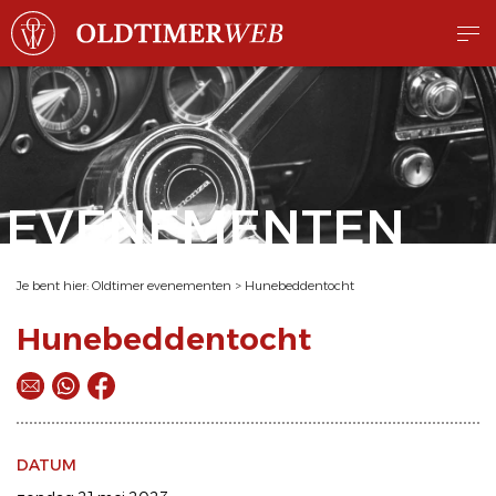
EVENEMENTEN
Je bent hier:
Oldtimer evenementen
>
Hunebeddentocht
Hunebeddentocht
DATUM