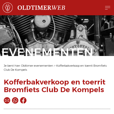
EVENEMENTEN
Je bent hier:
Oldtimer evenementen
>
Kofferbakverkoop en toerrit Bromfiets
Club De Kompels
Kofferbakverkoop en toerrit
Bromfiets Club De Kompels