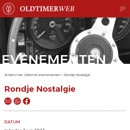
EVENEMENTEN
Je bent hier:
Oldtimer evenementen
>
Rondje Nostalgie
Rondje Nostalgie
DATUM