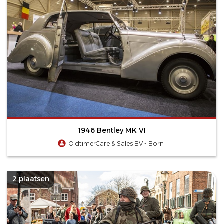
1946 Bentley MK VI
OldtimerCare & Sales BV - Born
2 plaatsen