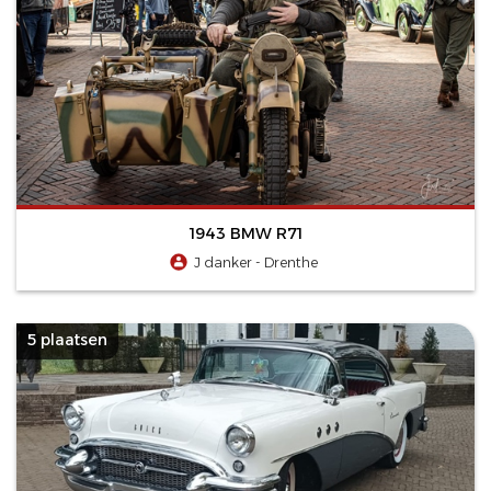
1943 BMW R71
J danker - Drenthe
5 plaatsen