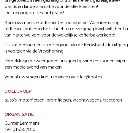
omgetoverd in een gezellig Oldtimertreffen, gezellige live-
bands en kinderanimatie voor de allerkleinsten!
De toegang is uiteraard gratis!
Kom uw mooiste oldtimer tentoonstellen! Wanneer u nog
oldtimer spullen in bezit heeft en deze graag kwijt wilt, bent u
van harte welkom voor de wekelijkse kofferbakverkoop!
U kunt deelnemen via de ingang aan de Kerkstraat, de uitgang
is voorzien via de Vreyshorring.
Hopelijk zijn de weergoden ons goed gezind en kunnen wij er
een mooie avond van maken.
Voor al uw vragen kunt u mailen naar: lcc@hotm
DOELGROEP
auto's
motorfietsen
bromfietsen
vrachtwagens
tractoren
ORGANISATIE
Gunter Lemmens
Tel. 011/552810