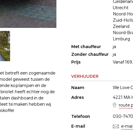
Gelderlan
Utrecht
Noord-Ho
Zuid-Holl
Zeeland
Noord-Br
Limburg
Met chauffeur
ja
Zonder chauffeur
ja
Prijs
Vanaf 169,
Het betreft een zogenaamde
VERHUUDER
gsmodel geweest tussen de
ggende koplampen en de
Naam
We Love O
abriolet heeft echter nog de
Adres
4221 MA 
stalen dashboard in de
pleet te maken hebben wij
route 
skoffer.
Telefoon
030-747
E-mail
e-mai