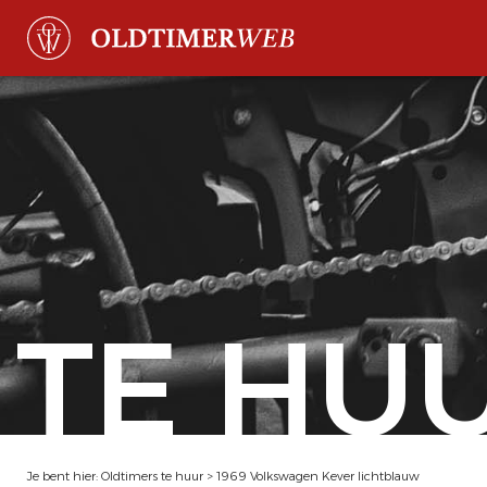
TE HU
Je bent hier:
Oldtimers te huur
>
1969 Volkswagen Kever lichtblauw