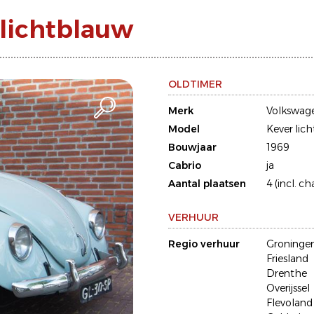
lichtblauw
OLDTIMER
Merk
Volkswag
Model
Kever lic
Bouwjaar
1969
Cabrio
ja
Aantal plaatsen
4 (incl. ch
VERHUUR
Regio verhuur
Groninge
Friesland
Drenthe
Overijssel
Flevoland