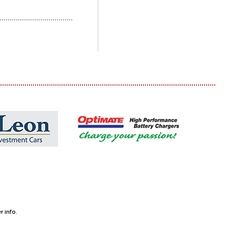
 info.