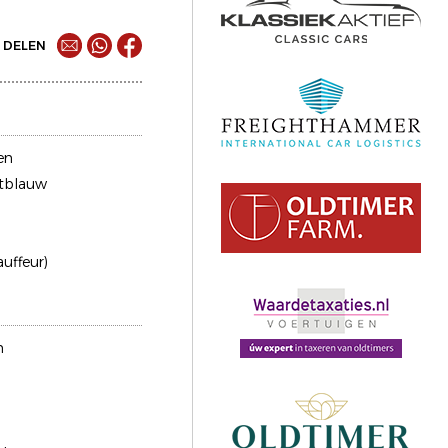
DELEN
en
htblauw
auffeur)
n