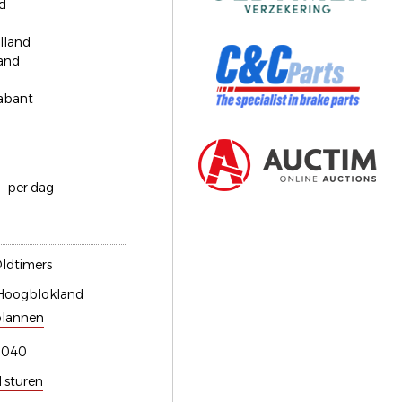
d
lland
and
abant
- per dag
ldtimers
Hoogblokland
plannen
0040
l sturen