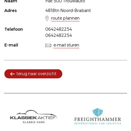
Naam
Fiat 500 Trouwauto
Adres
4818tn Noord-Brabant
route plannen
Telefoon
0642482254
0642482254
E-mail
e-mail sturen
terug naar overzicht