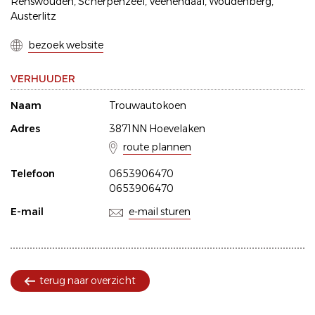
Renswouden, Scherpenzeel, Veenendaal, Woudenberg,
Austerlitz
bezoek website
VERHUUDER
Naam
Trouwautokoen
Adres
3871NN Hoevelaken
route plannen
Telefoon
0653906470
0653906470
E-mail
e-mail sturen
terug naar overzicht