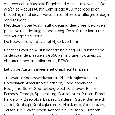
met een echte klassieke Engelse oldimer als trouwauto. Deze
wit/grijze 4 deurs Austin Cambridge A60 met rood leren
bekleding is het ideale vervoermiddel om op jullie grote dag in
rond te rijden.
Met deze mooie Austin zult u gegarandeerd veel bekijks en
positieve reacties krijgen onderweg. Onze Austin komt met
een keurige chauffeur.
De trouwauto wordt vanuit Nijkerk verhuurd.
Het tarief voor de Austin voor de hele dag (6uur) binnen de
onderstaande plaatsen is €350,- all inclusief (trouwauto,
chauffeur, benzine, kilometers, BTW).
Let op de Austin is alleen met chauffeur te huren.
TrouwautoKoen is werkzaam in: Nijkerk, Nijkerkerveen,
Hoevelaken, Amersfoort, Vathorst, Hooglanderveen,
Hoogland, Soest, Soesterberg, Zeist, Bilthoven, Baarn,
Eemnes, Eemdijk, Spakenburg, Bunschoten, Putten, Ermelo,
Harderwijk, Zeewolde, Elspeet, Garderen, Stroe, Barneveld,
Uddel, Kootwijk, Kootwijkerbroek, Harskamp, Voorthuizen,
Terschuur, Zwartebroek, Achterveld, Leusden, Lunteren,