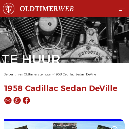
TE HUUR
Je bent hier:
Oldtimers te huur
>
1958 Cadillac Sedan DeVille
1958 Cadillac Sedan DeVille