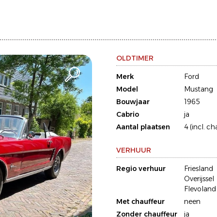
OLDTIMER
Merk
Ford
Model
Mustang
Bouwjaar
1965
Cabrio
ja
Aantal plaatsen
4 (incl. ch
VERHUUR
Regio verhuur
Friesland
Overijssel
Flevoland
Met chauffeur
neen
Zonder chauffeur
ja