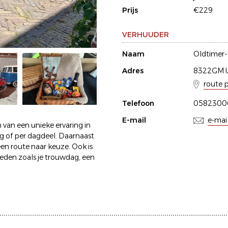
Prijs
€229
VERHUUDER
Naam
Oldtimer
Adres
8322GM 
route 
Telefoon
0582300
E-mail
e-mai
 van een unieke ervaring in
ag of per dagdeel. Daarnaast
een route naar keuze. Ook is
eden zoals je trouwdag, een