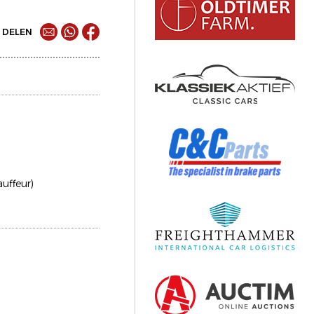
DELEN
auffeur)