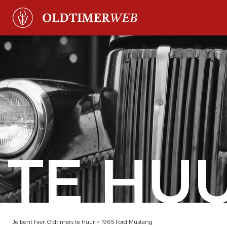
TE HU
Je bent hier:
Oldtimers te huur
>
1965 Ford Mustang