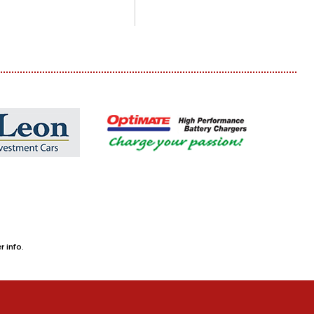
 info.