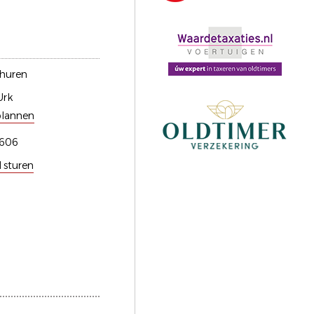
-huren
Urk
plannen
606
l sturen