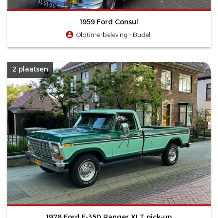
1959 Ford Consul
Oldtimerbeleving - Budel
2 plaatsen
1978 Ford F-350 Ranger XLT pick-up