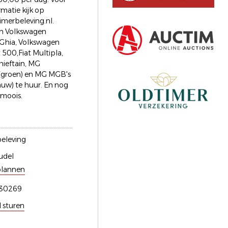
matie kijk op
merbeleving.nl.
en Volkswagen
Ghia, Volkswagen
t 500,Fiat Multipla,
hieftain, MG
(groen) en MG MGB's
auw) te huur. En nog
 moois.
eleving
udel
plannen
130269
l sturen