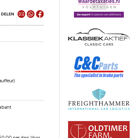
DELEN
auffeur)
abant
50,00 per dag. Voor