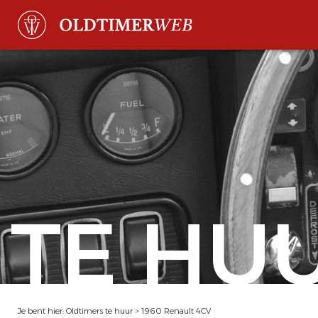
TE HU
Je bent hier:
Oldtimers te huur
>
1960 Renault 4CV