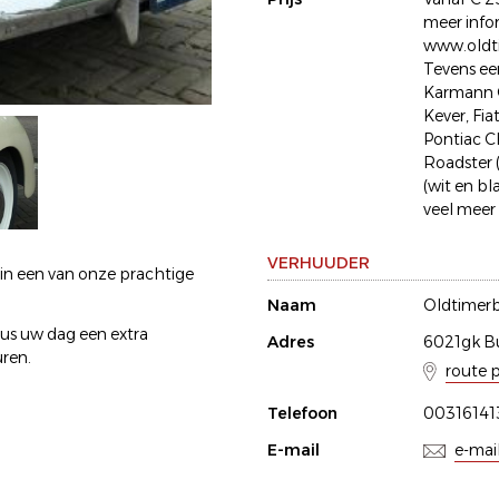
meer infor
www.oldti
Tevens e
Karmann 
Kever, Fia
Pontiac C
Roadster 
(wit en bl
veel meer
VERHUUDER
 in een van onze prachtige
Naam
Oldtimerb
dus uw dag een extra
Adres
6021gk B
uren.
route 
Telefoon
0031614
E-mail
e-mai