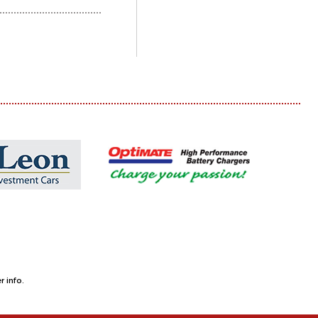
 info.