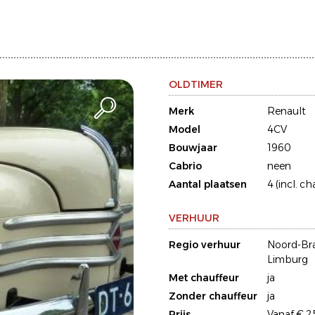
OLDTIMER
Merk
Renault
Model
4CV
Bouwjaar
1960
Cabrio
neen
Aantal plaatsen
4 (incl. ch
VERHUUR
Regio verhuur
Noord-Br
Limburg
Met chauffeur
ja
Zonder chauffeur
ja
Prijs
Vanaf € 2