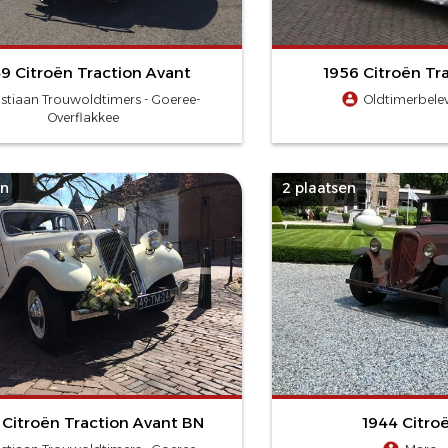
9 Citroën Traction Avant
1956 Citroën Tr
stiaan Trouwoldtimers - Goeree-
Oldtimerbelev
Overflakkee
en
2 plaatsen
 Citroën Traction Avant BN
1944 Citro