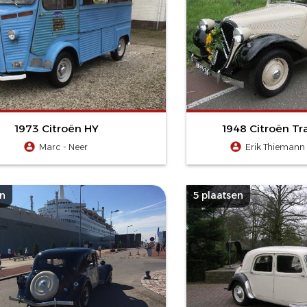
1973 Citroën HY
1948 Citroën Tr
Marc - Neer
Erik Thiemann 
en
5 plaatsen