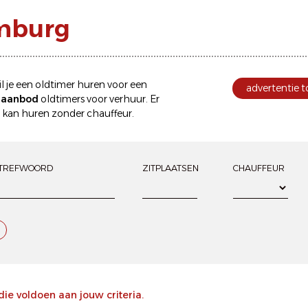
imburg
l je een
oldtimer huren
voor een
advertentie 
e aanbod
oldtimers voor verhuur
. Er
e kan
huren zonder chauffeur
.
TREFWOORD
ZITPLAATSEN
CHAUFFEUR
e voldoen aan jouw criteria.