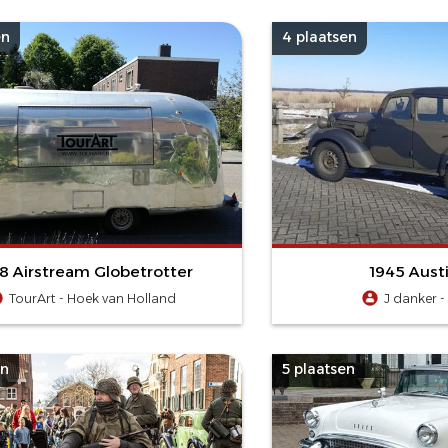
en
4 plaatsen
8 Airstream Globetrotter
1945 Aust
TourArt - Hoek van Holland
J danker -
en
5 plaatsen