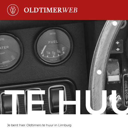
TE HU
Je bent hier:
Oldtimers te huur in Limburg