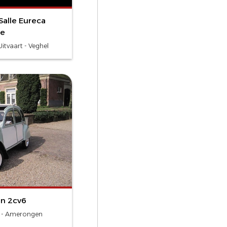
Salle Eureca
se
itvaart - Veghel
ën 2cv6
e - Amerongen