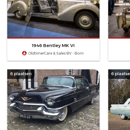
1946 Bentley MK VI
OldtimerCare & Sales BV - Born
6 plaatsen
6 plaats