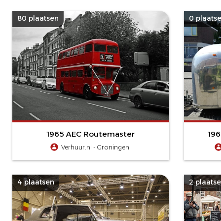
80 plaatsen
0 plaats
1965 AEC Routemaster
196
Verhuur.nl - Groningen
4 plaatsen
2 plaats