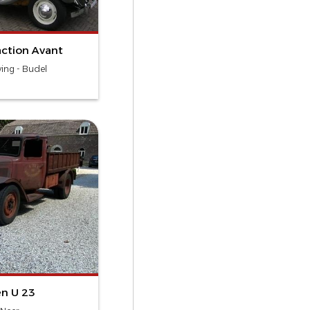
action Avant
ing - Budel
ën U 23