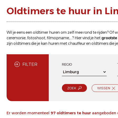
Oldtimers te huur in L
Wil je eens een
oldtimer huren
om zelf mee rond te rijden? Of wi
ceremonie, fotoshoot, filmopname,...? Hier vind je het
grootst
zijn oldtimers die je kan
huren met chauffeur
en oldtimers die j
FILTER
REGIO
ZOEK
WISSEN
Er worden momenteel
97 oldtimers te huur
aangeboden di