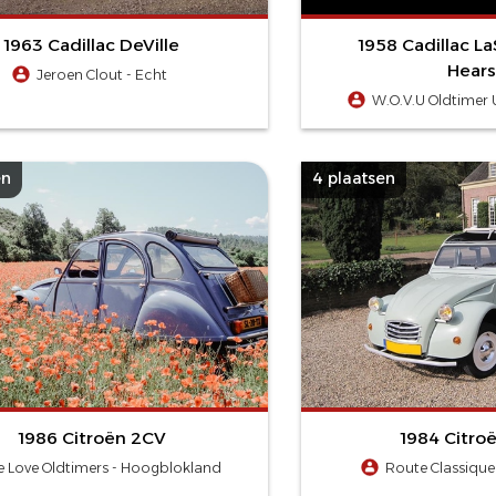
1963 Cadillac DeVille
1958 Cadillac La
Hear
Jeroen Clout - Echt
W.O.V.U Oldtimer U
en
4 plaatsen
1986 Citroën 2CV
1984 Citro
 Love Oldtimers - Hoogblokland
Route Classiqu