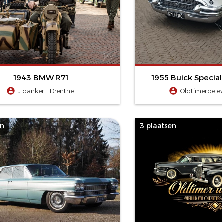
1943 BMW R71
1955 Buick Special
J danker - Drenthe
Oldtimerbelev
en
3 plaatsen