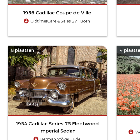
1956 Cadillac Coupe de Ville
OldtimerCare & Sales BV - Born
8 plaatsen
4 plaats
1954 Cadillac Series 75 Fleetwood
Imperial Sedan
We
Herman Stöver - Ede