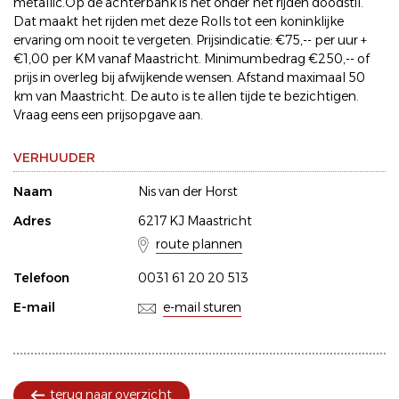
metallic.Op de achterbank is het onder het rijden doodstil.
Dat maakt het rijden met deze Rolls tot een koninklijke
ervaring om nooit te vergeten. Prijsindicatie: €75,-- per uur +
€1,00 per KM vanaf Maastricht. Minimumbedrag €250,-- of
prijs in overleg bij afwijkende wensen. Afstand maximaal 50
km van Maastricht. De auto is te allen tijde te bezichtigen.
Vraag eens een prijsopgave aan.
VERHUUDER
Naam
Nis van der Horst
Adres
6217 KJ Maastricht
route plannen
Telefoon
0031 61 20 20 513
E-mail
e-mail sturen
terug naar overzicht