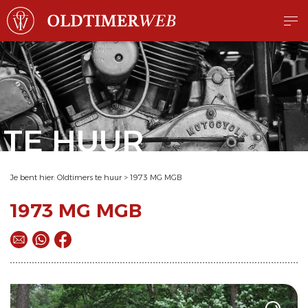
TE HUUR
Je bent hier:
Oldtimers te huur
>
1973 MG MGB
1973 MG MGB