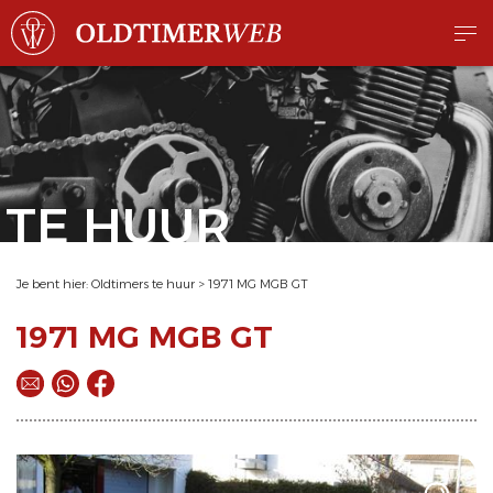
TE HUUR
Je bent hier:
Oldtimers te huur
>
1971 MG MGB GT
1971 MG MGB GT