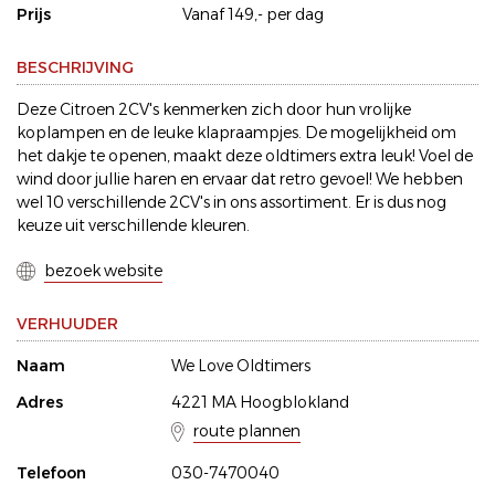
Prijs
Vanaf 149,- per dag
BESCHRIJVING
Deze Citroen 2CV's kenmerken zich door hun vrolijke
koplampen en de leuke klapraampjes. De mogelijkheid om
het dakje te openen, maakt deze oldtimers extra leuk! Voel de
wind door jullie haren en ervaar dat retro gevoel! We hebben
wel 10 verschillende 2CV's in ons assortiment. Er is dus nog
keuze uit verschillende kleuren.
bezoek website
VERHUUDER
Naam
We Love Oldtimers
Adres
4221 MA Hoogblokland
route plannen
Telefoon
030-7470040