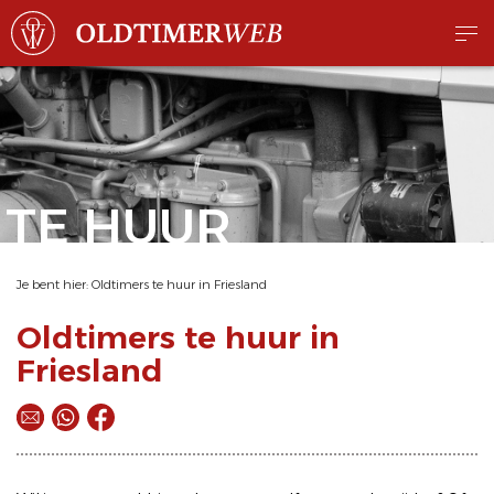
TE HUUR
Je bent hier:
Oldtimers te huur in Friesland
Oldtimers te huur in
Friesland