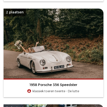
2 plaatsen
1958 Porsche 356 Speedster
klassiek toeren twente - De lutte