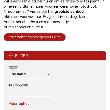
Wil je eens een
oldtimer huren
om zelf mee rond te rijden? Of
wil je een
oldtimer huren
voor een ceremonie, fotoshoot,
filmopname,...? Hier vind je het
grootste aanbod
oldtimers voor verhuur
. Er zijn oldtimers die je kan
huren met chauffeur
en oldtimers die je kan
huren zonder chauffeur
.
advertentie toevoegen/wijzigen
FILTER
REGIO
TREFWOORD
Meer opties