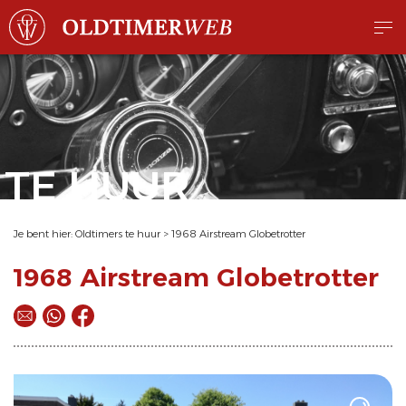
TE HUUR
Je bent hier:
Oldtimers te huur
>
1968 Airstream Globetrotter
1968 Airstream Globetrotter