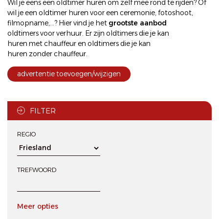
Wil je eens een
oldtimer huren
om zelf mee rond te rijden? Of
wil je een
oldtimer huren
voor een ceremonie, fotoshoot,
filmopname,...? Hier vind je het
grootste aanbod
oldtimers voor verhuur
. Er zijn oldtimers die je kan
huren met chauffeur
en oldtimers die je kan
huren zonder chauffeur
.
advertentie toevoegen/wijzigen
FILTER
REGIO
TREFWOORD
Meer opties