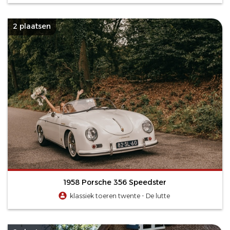
2 plaatsen
1958 Porsche 356 Speedster
klassiek toeren twente - De lutte