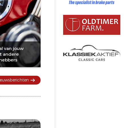
al van jouw
t andere
fhebbers
nieuwsberichten