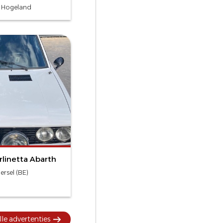
 T Hogeland
rlinetta Abarth
ersel (BE)
lle advertenties