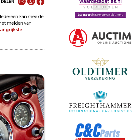
DELEN
 Iedereen kan mee de
 het melden van
langrijkste