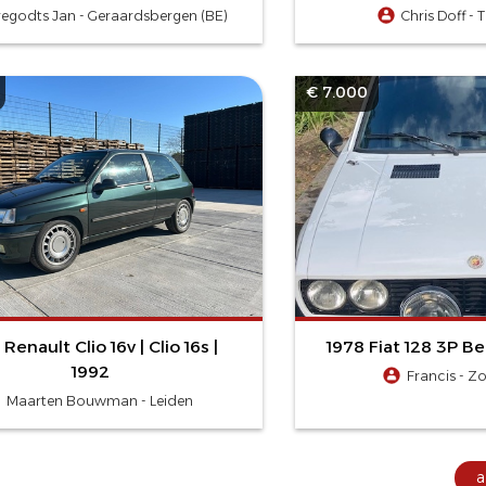
regodts Jan - Geraardsbergen (BE)
Chris Doff -
€ 7.000
 Renault Clio 16v | Clio 16s |
1978 Fiat 128 3P Be
1992
Francis - Zo
Maarten Bouwman - Leiden
a