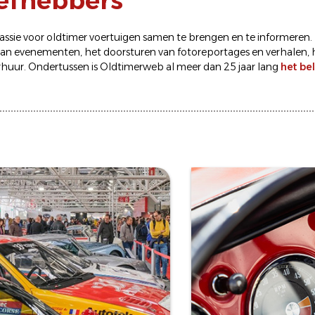
iefhebbers
sie voor oldtimer voertuigen samen te brengen en te informeren.
van
evenementen
, het doorsturen van
fotoreportages
en
verhalen
,
rhuur
. Ondertussen is Oldtimerweb al meer dan 25 jaar lang
het be