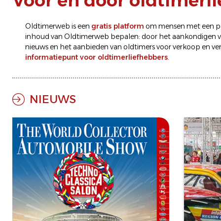
Voor en door oldtimerl
Oldtimerweb is een
gratis platform
om mensen met een pas
inhoud van Oldtimerweb bepalen: door het aankondigen 
nieuws
en het aanbieden van oldtimers voor
verkoop
en
ve
informatiepunt voor oldtimerliefhebbers
.
NIEUWS