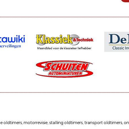
ie oldtimers
,
motorrevisie
,
stalling oldtimers
,
transport oldtimers
,
on