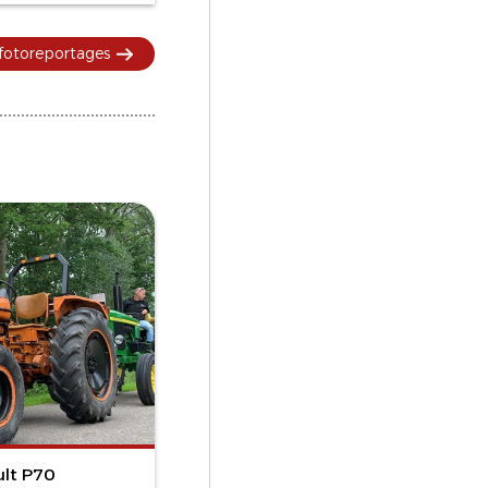
 fotoreportages
ult P70