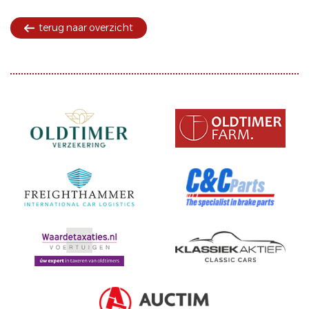
terug naar overzicht