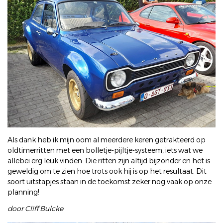
Als dank heb ik mijn oom al meerdere keren getrakteerd op
oldtimerritten met een bolletje-pijltje-systeem, iets wat we
allebei erg leuk vinden. Die ritten zijn altijd bijzonder en het is
geweldig om te zien hoe trots ook hij is op het resultaat. Dit
soort uitstapjes staan in de toekomst zeker nog vaak op onze
planning!
door Cliff Bulcke