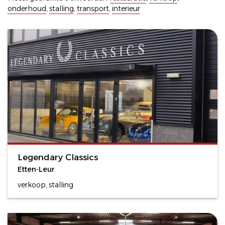
onderhoud
,
stalling
,
transport
,
interieur
Legendary Classics
Etten-Leur
verkoop, stalling