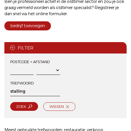
Ben je professioneel actief in de oldtimer sector en zou je ook
graag vermeld worden als oldtimer specialist? Registreer je
dan snel via het
online formulier
.
bedrijf toevoegen
FILTER
POSTCODE + AFSTAND
TREFWOORD
ZOEK
WISSEN
Meest gebruikte trefwoorden:
restauratie
,
verkoop
,