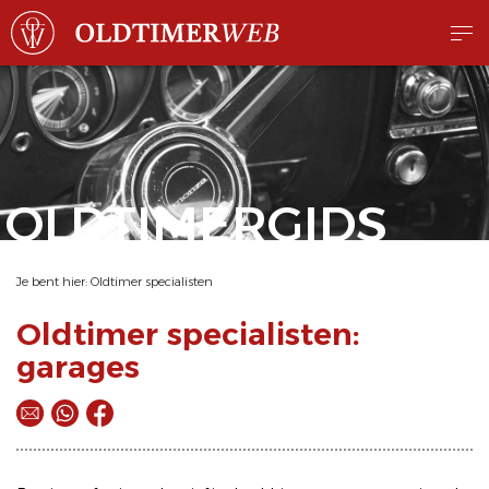
OLDTIMERGIDS
Je bent hier:
Oldtimer specialisten
Oldtimer specialisten:
garages