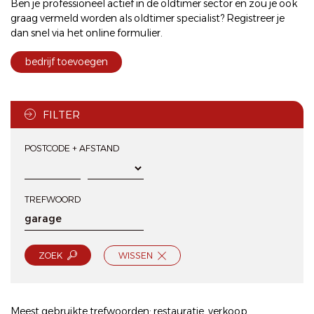
Ben je professioneel actief in de oldtimer sector en zou je ook
graag vermeld worden als oldtimer specialist? Registreer je
dan snel via het
online formulier
.
bedrijf toevoegen
FILTER
POSTCODE + AFSTAND
TREFWOORD
ZOEK
WISSEN
Meest gebruikte trefwoorden:
restauratie
,
verkoop
,