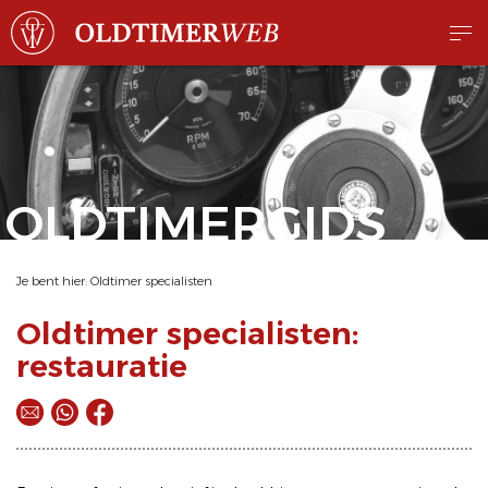
OLDTIMERGIDS
Je bent hier:
Oldtimer specialisten
Oldtimer specialisten:
restauratie