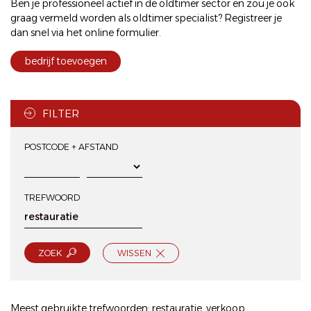
Ben je professioneel actief in de oldtimer sector en zou je ook
graag vermeld worden als oldtimer specialist? Registreer je
dan snel via het
online formulier
.
bedrijf toevoegen
FILTER
POSTCODE + AFSTAND
TREFWOORD
ZOEK
WISSEN
Meest gebruikte trefwoorden:
restauratie
,
verkoop
,