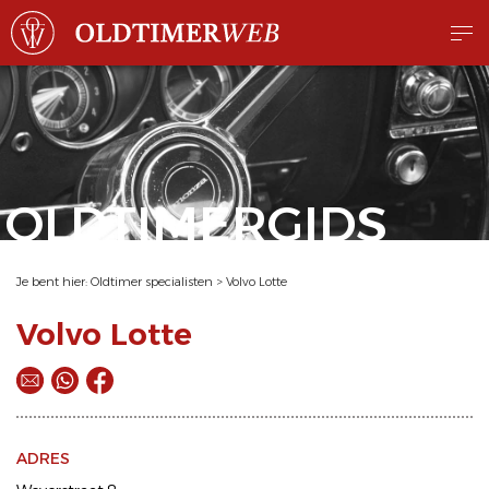
OLDTIMERGIDS
Je bent hier:
Oldtimer specialisten
>
Volvo Lotte
Volvo Lotte
ADRES