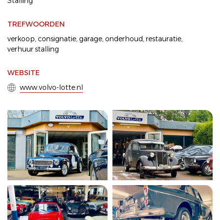
Stalling
TREFWOORDEN
verkoop
,
consignatie
,
garage
,
onderhoud
,
restauratie
,
verhuur stalling
WEBSITE
www.volvo-lotte.nl