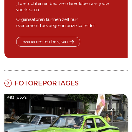
,
toertochten
en
beurzen
die voldoen aan jouw
voorkeuren.
Organisatoren kunnen zelf hun
evenement toevoegen
in onze kalender.
evenementen bekijken
FOTOREPORTAGES
483 foto's