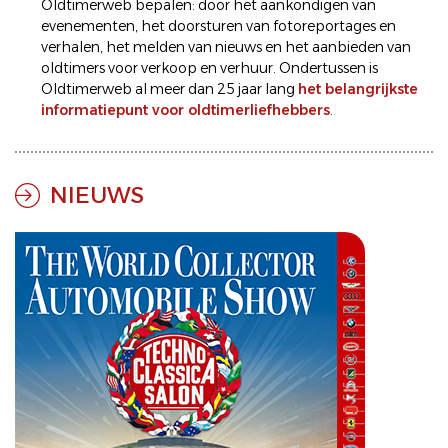
Oldtimerweb bepalen: door het aankondigen van
evenementen
, het doorsturen van
fotoreportages
en
verhalen
, het melden van
nieuws
en het aanbieden van
oldtimers voor
verkoop
en
verhuur
. Ondertussen is
Oldtimerweb al meer dan 25 jaar lang
het belangrijkste
informatiepunt voor oldtimerliefhebbers
.
NIEUWS