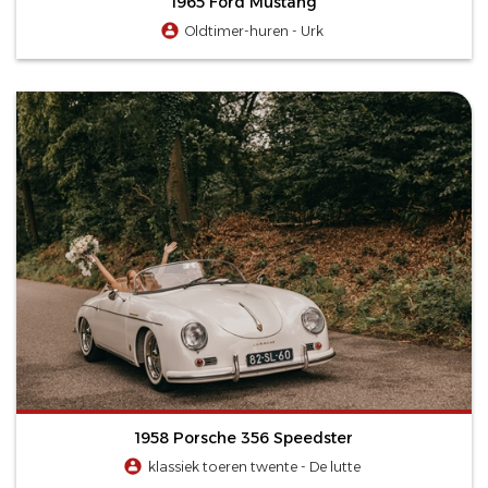
1965 Ford Mustang
Oldtimer-huren - Urk
1958 Porsche 356 Speedster
klassiek toeren twente - De lutte