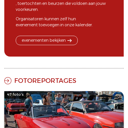
,
toertochten
en
beurzen
die voldoen aan jouw
voorkeuren.
Organisatoren kunnen zelf hun
evenement toevoegen
in onze kalender.
evenementen bekijken
FOTOREPORTAGES
47 foto's