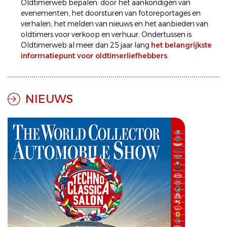
Oldtimerweb bepalen: door het aankondigen van
evenementen
, het doorsturen van
fotoreportages
en
verhalen
, het melden van
nieuws
en het aanbieden van
oldtimers voor
verkoop
en
verhuur
. Ondertussen is
Oldtimerweb al meer dan 25 jaar lang
het belangrijkste
informatiepunt voor oldtimerliefhebbers
.
NIEUWS