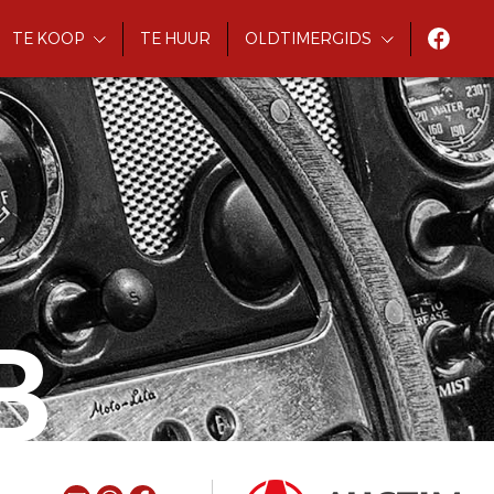
TE KOOP
TE HUUR
OLDTIMERGIDS
B