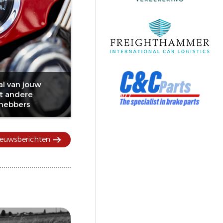
al van jouw
t andere
fhebbers
nieuwsberichten