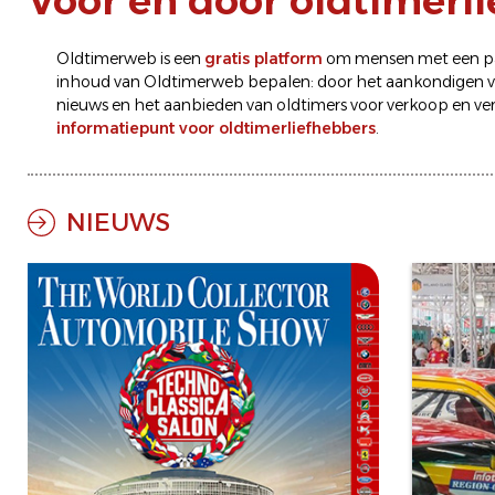
Voor en door oldtimerl
Oldtimerweb is een
gratis platform
om mensen met een pas
inhoud van Oldtimerweb bepalen: door het aankondigen 
nieuws
en het aanbieden van oldtimers voor
verkoop
en
ve
informatiepunt voor oldtimerliefhebbers
.
NIEUWS