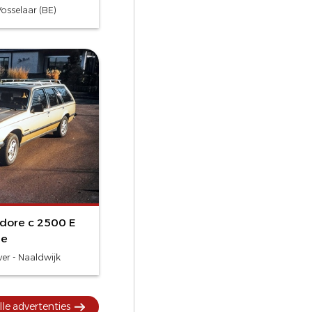
osselaar (BE)
dore c 2500 E
ge
ver - Naaldwijk
lle advertenties