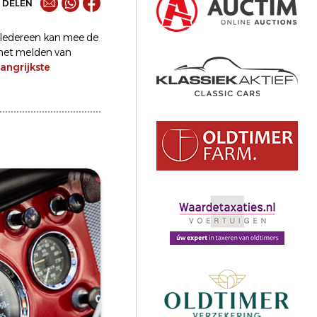
DELEN
 Iedereen kan mee de
 het melden van
langrijkste