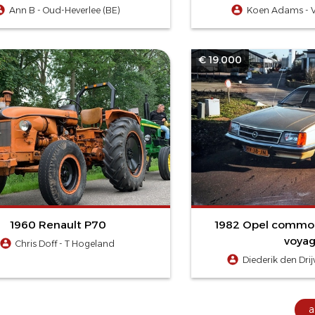
Ann B - Oud-Heverlee (BE)
Koen Adams - V
€ 19.000
1960 Renault P70
1982 Opel commo
voya
Chris Doff - T Hogeland
Diederik den Drij
a