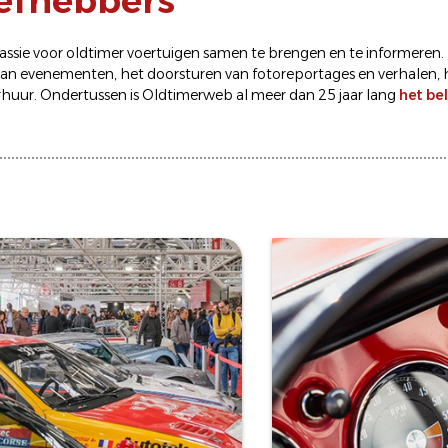
iefhebbers
sie voor oldtimer voertuigen samen te brengen en te informeren.
van
evenementen
, het doorsturen van
fotoreportages
en
verhalen
,
rhuur
. Ondertussen is Oldtimerweb al meer dan 25 jaar lang
het be