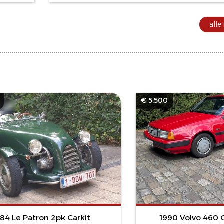
alle
€ 5.500
984 Le Patron 2pk Carkit
1990 Volvo 460 G