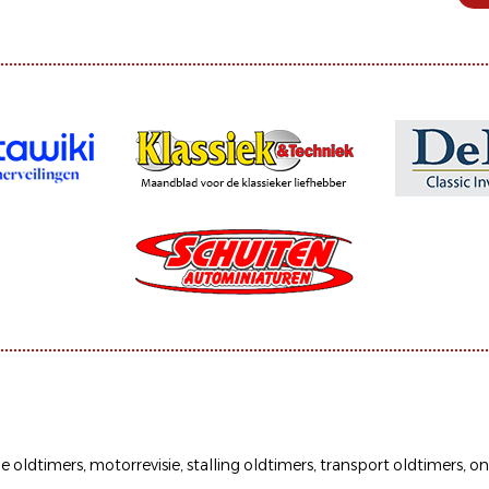
ie oldtimers
,
motorrevisie
,
stalling oldtimers
,
transport oldtimers
,
on