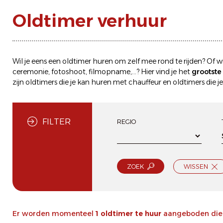
Oldtimer verhuur
Wil je eens een
oldtimer huren
om zelf mee rond te rijden? Of wi
ceremonie, fotoshoot, filmopname,...? Hier vind je het
grootst
zijn oldtimers die je kan
huren met chauffeur
en oldtimers die j
FILTER
REGIO
ZOEK
WISSEN
Er worden momenteel
1 oldtimer te huur
aangeboden die v