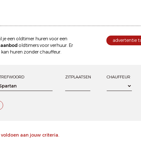
l je een
oldtimer huren
voor een
advertentie 
e aanbod
oldtimers voor verhuur
. Er
e kan
huren zonder chauffeur
.
TREFWOORD
ZITPLAATSEN
CHAUFFEUR
oldoen aan jouw criteria.