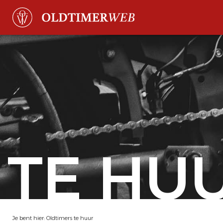
TE HU
Je bent hier:
Oldtimers te huur