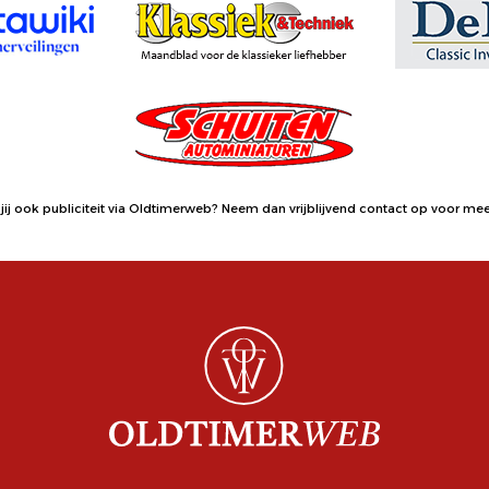
jij ook publiciteit via Oldtimerweb?
Neem dan vrijblijvend contact op
voor meer