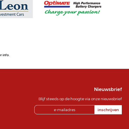
 info.
Nieuwsbrief
Blijf steeds op de hoogte via onze nieuwsbrief
inschrijven