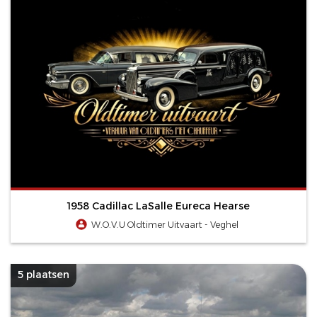
1958 Cadillac LaSalle Eureca Hearse
W.O.V.U Oldtimer Uitvaart - Veghel
5 plaatsen