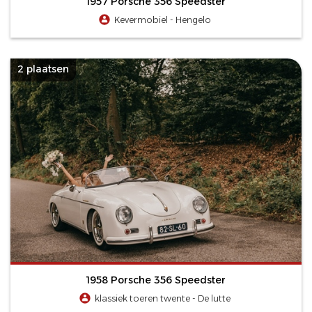
1957 Porsche 356 Speedster
Kevermobiel - Hengelo
2 plaatsen
1958 Porsche 356 Speedster
klassiek toeren twente - De lutte