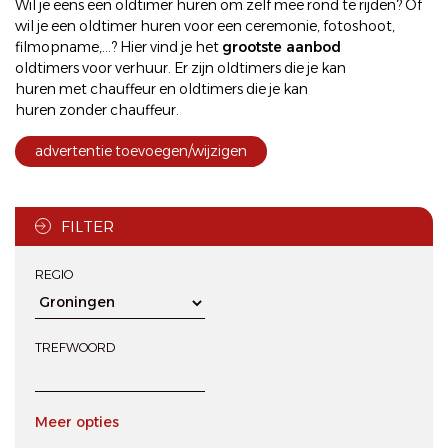
Wil je eens een
oldtimer huren
om zelf mee rond te rijden? Of
wil je een
oldtimer huren
voor een ceremonie, fotoshoot,
filmopname,...? Hier vind je het
grootste aanbod
oldtimers voor verhuur
. Er zijn oldtimers die je kan
huren met chauffeur
en oldtimers die je kan
huren zonder chauffeur
.
advertentie toevoegen/wijzigen
FILTER
REGIO
TREFWOORD
Meer opties