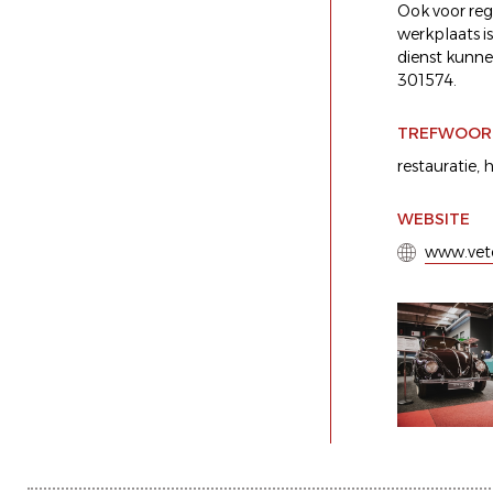
Ook voor reg
werkplaats i
dienst kunne
301574.
TREFWOOR
restauratie
,
h
WEBSITE
www.vet