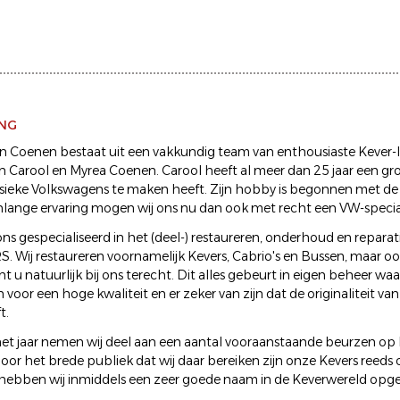
ING
 Coenen bestaat uit een vakkundig team van enthousiaste Kever-l
n Carool en Myrea Coenen. Carool heeft al meer dan 25 jaar een grot
sieke Volkswagens te maken heeft. Zijn hobby is begonnen met de 5
nlange ervaring mogen wij ons nu dan ook met recht een VW-speci
ns gespecialiseerd in het (deel-) restaureren, onderhoud en repara
 Wij restaureren voornamelijk Kevers, Cabrio's en Bussen, maar oo
 u natuurlijk bij ons terecht. Dit alles gebeurt in eigen beheer wa
voor een hoge kwaliteit en er zeker van zijn dat de originaliteit v
t.
t jaar nemen wij deel aan een aantal vooraanstaande beurzen op 
Door het brede publiek dat wij daar bereiken zijn onze Kevers reeds
 hebben wij inmiddels een zeer goede naam in de Keverwereld op