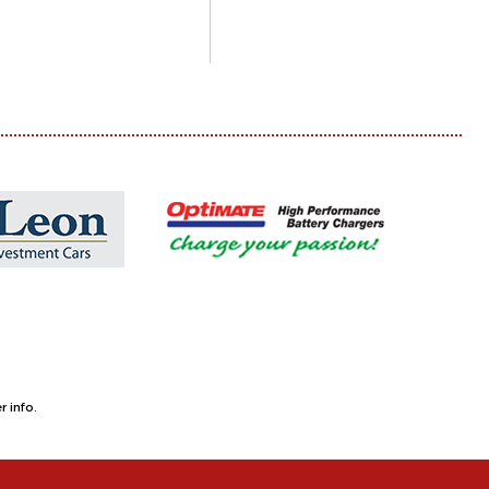
 info.