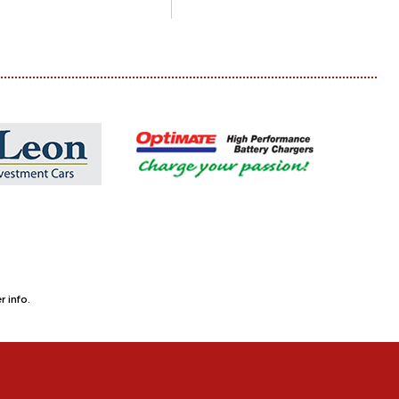
 info.