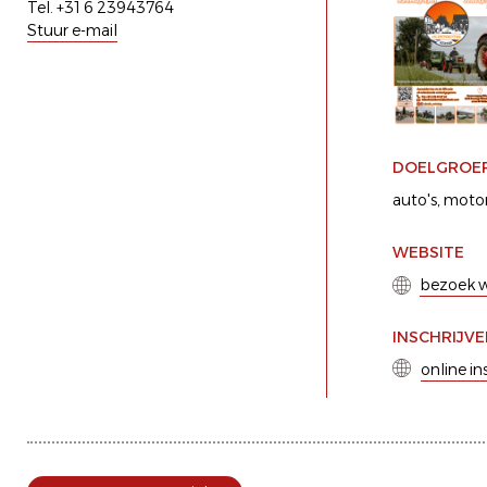
Tel. +31 6 23943764
Stuur e-mail
DOELGROE
auto's
motor
WEBSITE
bezoek w
INSCHRIJV
online in