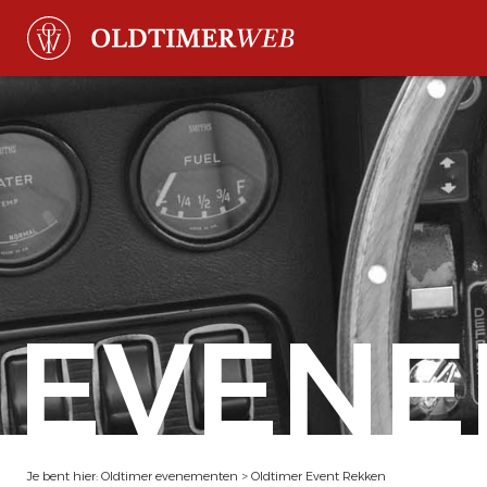
EVENE
Je bent hier:
Oldtimer evenementen
>
Oldtimer Event Rekken