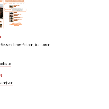
P
fietsen
bromfietsen
tractoren
ebsite
EN
schrijven