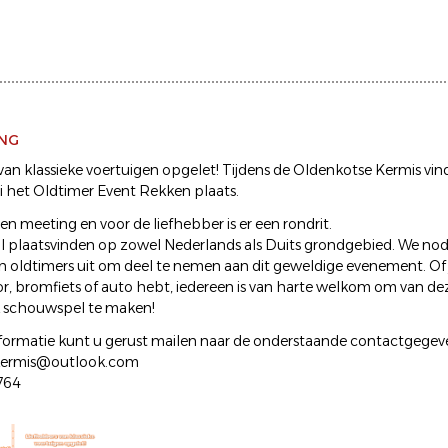
ING
van klassieke voertuigen opgelet! Tijdens de Oldenkotse Kermis vin
i het Oldtimer Event Rekken plaats.
en meeting en voor de liefhebber is er een rondrit.
al plaatsvinden op zowel Nederlands als Duits grondgebied. We nodi
n oldtimers uit om deel te nemen aan dit geweldige evenement. Of j
or, bromfiets of auto hebt, iedereen is van harte welkom om van d
k schouwspel te maken!
formatie kunt u gerust mailen naar de onderstaande contactgegev
kermis@outlook.com
764