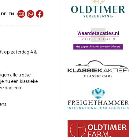
DELEN
dt op zaterdag 4 &
gen alle trotse
e nu een klassieke
eze dag een
ens