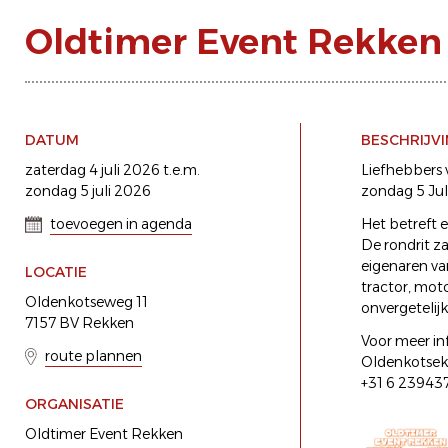
Oldtimer Event Rekken
DATUM
BESCHRIJV
zaterdag 4 juli 2026 t.e.m.
Liefhebbers 
zondag 5 juli 2026
zondag 5 Jul
toevoegen in agenda
Het betreft e
De rondrit z
eigenaren va
LOCATIE
tractor, mot
Oldenkotseweg 11
onvergetelij
7157 BV Rekken
Voor meer in
route plannen
Oldenkotse
+31 6 23943
ORGANISATIE
Oldtimer Event Rekken