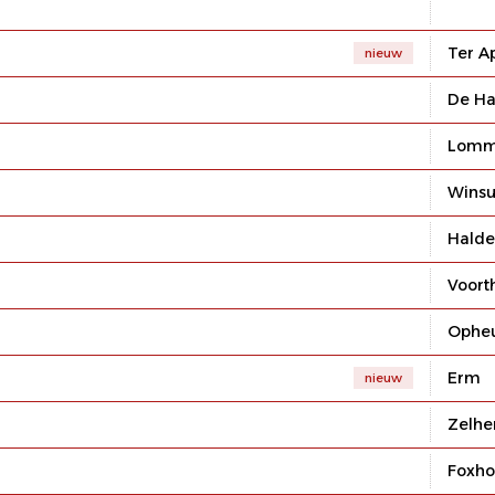
Ter A
nieuw
De Ha
Lomme
Wins
Halde
Voort
Ophe
Erm
nieuw
Zelh
Foxho