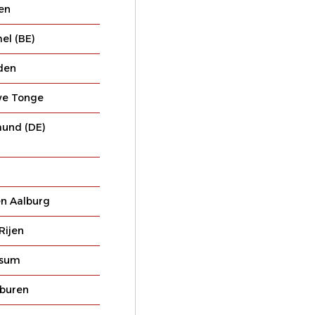
en
l (BE)
den
we Tonge
und (DE)
en Aalburg
Rijen
ssum
buren