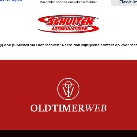
jij ook publiciteit via Oldtimerweb?
Neem dan vrijblijvend contact op
voor meer