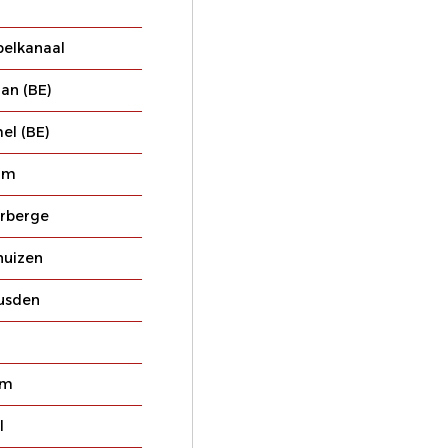
pelkanaal
an (BE)
l (BE)
um
rberge
huizen
usden
em
l