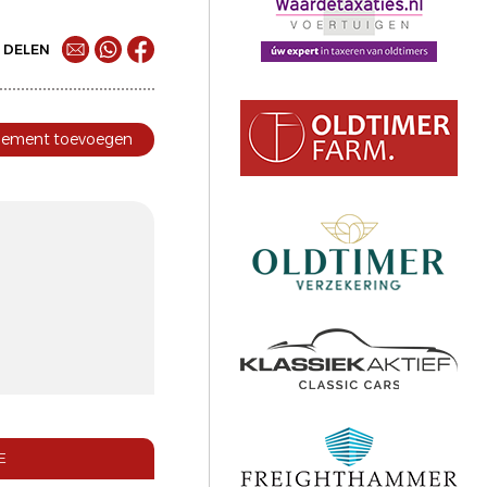
DELEN
nement toevoegen
E