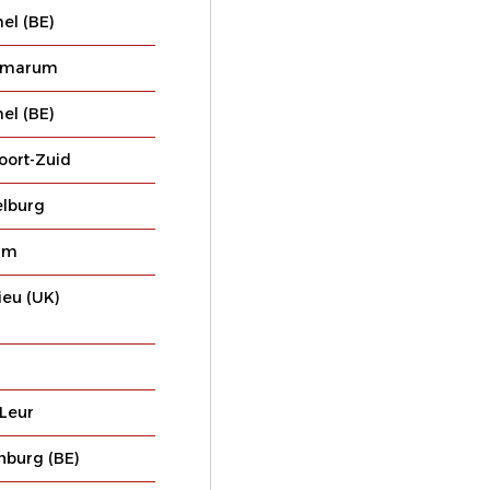
l (BE)
marum
l (BE)
oort-Zuid
lburg
um
ieu (UK)
-Leur
burg (BE)