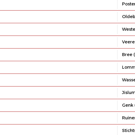
Poste
Oldeb
West
Veere
Bree 
Lomme
Wass
Jislu
Genk 
Ruine
Sticht