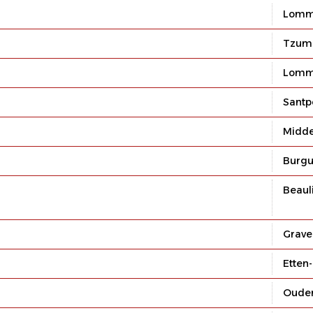
Lomme
Tzum
Lomme
Santp
Midde
Burg
Beaul
Grave
Etten
Ouden