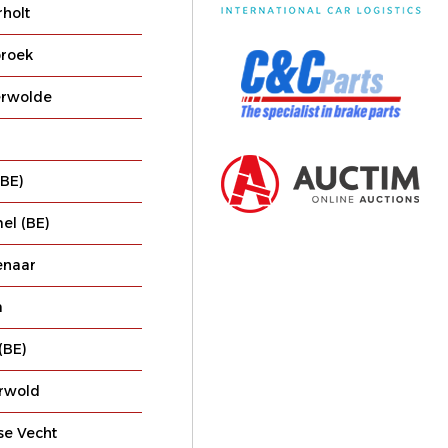
rholt
roek
erwolde
(BE)
l (BE)
enaar
m
(BE)
rwold
se Vecht