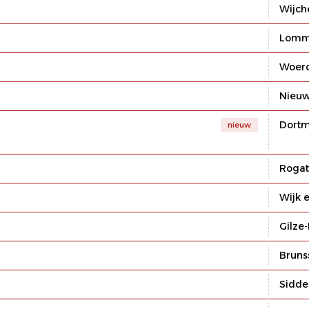
Wijch
Lomme
Woer
Nieu
Dortm
nieuw
Rogat
Wijk 
Gilze-
Brun
Sidde