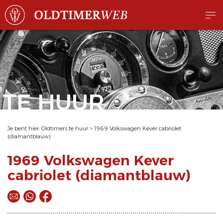
TE HUUR
Je bent hier:
Oldtimers te huur
>
1969 Volkswagen Kever cabriolet
(diamantblauw)
1969 Volkswagen Kever
cabriolet (diamantblauw)