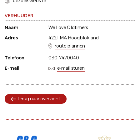
bezoek website
VERHUUDER
Naam
We Love Oldtimers
Adres
4221 MA Hoogblokland
route plannen
Telefoon
030-7470040
E-mail
e-mail sturen
terug naar overzicht