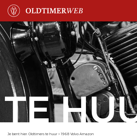
TE HU
Je bent hier:
Oldtimers te huur
>
1968 Volvo Amazon