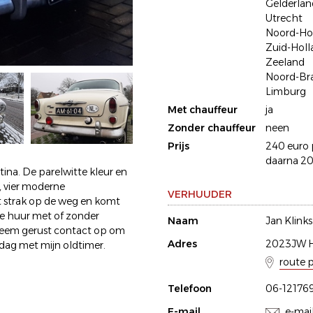
Gelderlan
Utrecht
Noord-Ho
Zuid-Holl
Zeeland
Noord-Br
Limburg
Met chauffeur
ja
Zonder chauffeur
neen
Prijs
240 euro p
daarna 20 
ina. De parelwitte kleur en
, vier moderne
VERHUUDER
t strak op de weg en komt
Te huur met of zonder
Naam
Jan Klink
Neem gerust contact op om
Adres
2023JW H
dag met mijn oldtimer.
route 
Telefoon
06-12176
E-mail
e-mai