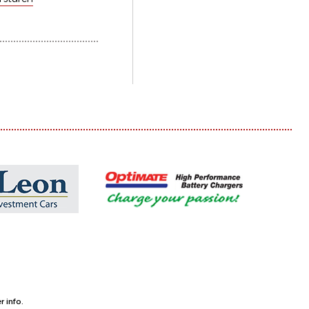
 info.