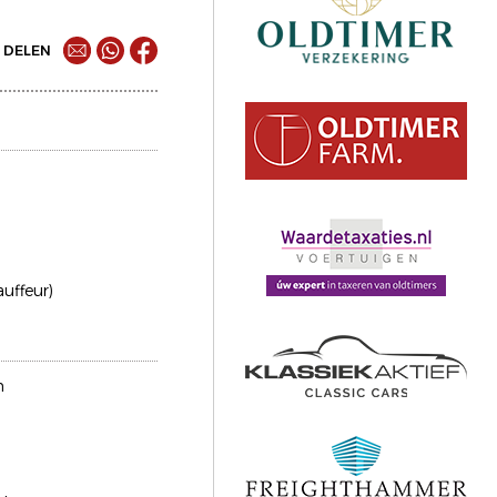
DELEN
auffeur)
n