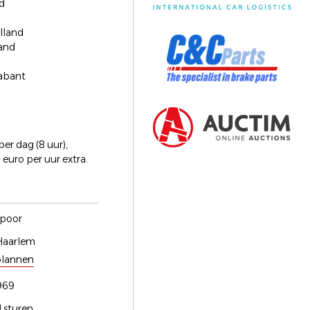
d
lland
and
abant
er dag (8 uur),
euro per uur extra.
spoor
aarlem
plannen
969
l sturen