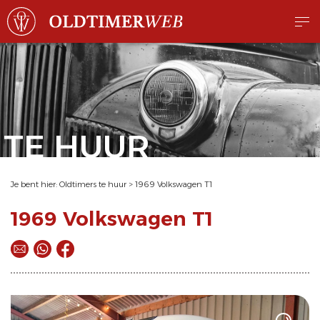
TE HUUR
Je bent hier:
Oldtimers te huur
>
1969 Volkswagen T1
1969 Volkswagen T1