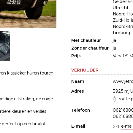
Gelderlan
Utrecht
Noord-Ho
Zuid-Holl
Noord-Br
Limburg
Met chauffeur
ja
Zonder chauffeur
ja
Prijs
Vanaf € 
VERHUUDER
n klassieker huren touren
Naam
www.jetr
Adres
3925 mj U
route 
ldige uitstraling, de enige
Telefoon
0621688
dere kleuren en versies
0621688
perfect op een bruiloft
E-mail
e-mai