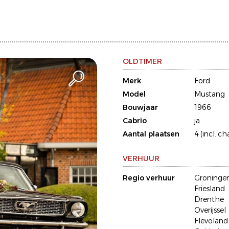
OLDTIMER
Merk
Ford
Model
Mustang
Bouwjaar
1966
Cabrio
ja
Aantal plaatsen
4 (incl. ch
VERHUUR
Regio verhuur
Groninge
Friesland
Drenthe
Overijssel
Flevoland