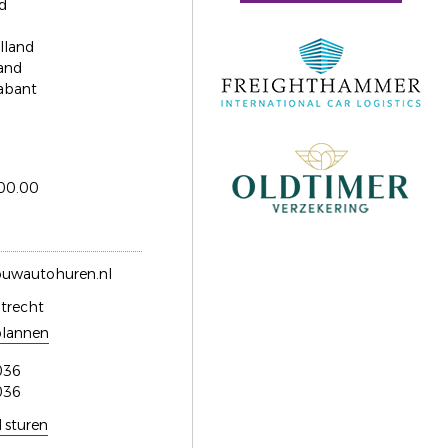
d
lland
and
abant
300.00
ouwautohuren.nl
trecht
plannen
036
036
l sturen