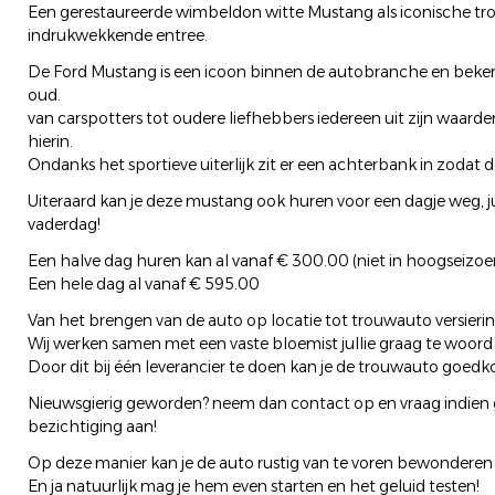
Een gerestaureerde wimbeldon witte Mustang als iconische t
indrukwekkende entree.
De Ford Mustang is een icoon binnen de autobranche en bekend
oud.
van carspotters tot oudere liefhebbers iedereen uit zijn waarderi
hierin.
Ondanks het sportieve uiterlijk zit er een achterbank in zoda
Uiteraard kan je deze mustang ook huren voor een dagje weg, j
vaderdag!
Een halve dag huren kan al vanaf € 300.00 (niet in hoogseizoe
Een hele dag al vanaf € 595.00
Van het brengen van de auto op locatie tot trouwauto versiering
Wij werken samen met een vaste bloemist jullie graag te woord 
Door dit bij één leverancier te doen kan je de trouwauto goed
Nieuwsgierig geworden? neem dan contact op en vraag indien g
bezichtiging aan!
Op deze manier kan je de auto rustig van te voren bewonderen en
En ja natuurlijk mag je hem even starten en het geluid testen!