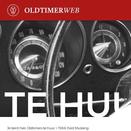
TE HU
Je bent hier:
Oldtimers te huur
>
1966 Ford Mustang