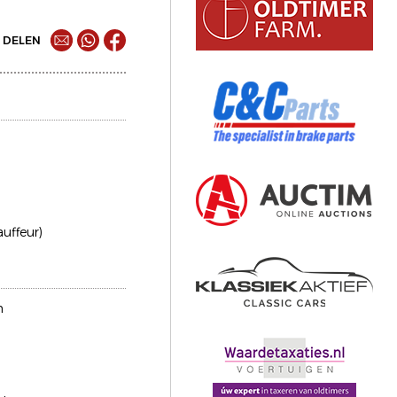
DELEN
auffeur)
n