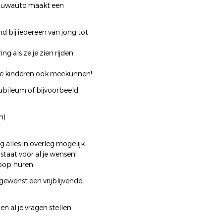
rouwauto maakt een
 bij iedereen van jong tot
ng als ze je zien rijden
t de kinderen ook meekunnen!
ubileum of bijvoorbeeld
n)
 alles in overleg mogelijk.
staat voor al je wensen!
koop huren.
ewenst een vrijblijvende
 al je vragen stellen.