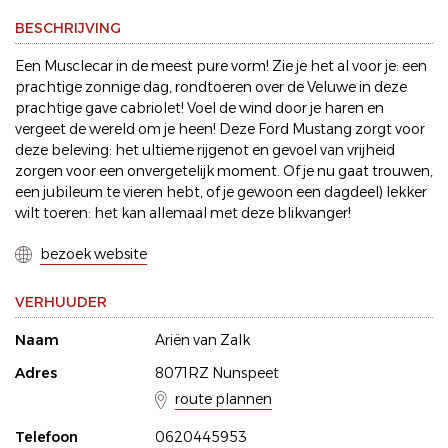
BESCHRIJVING
Een Musclecar in de meest pure vorm! Zie je het al voor je: een
prachtige zonnige dag, rondtoeren over de Veluwe in deze
prachtige gave cabriolet! Voel de wind door je haren en
vergeet de wereld om je heen! Deze Ford Mustang zorgt voor
deze beleving: het ultieme rijgenot en gevoel van vrijheid
zorgen voor een onvergetelijk moment. Of je nu gaat trouwen,
een jubileum te vieren hebt, of je gewoon een dagdeel) lekker
wilt toeren: het kan allemaal met deze blikvanger!
bezoek website
VERHUUDER
Naam
Ariën van Zalk
Adres
8071RZ Nunspeet
route plannen
Telefoon
0620445953