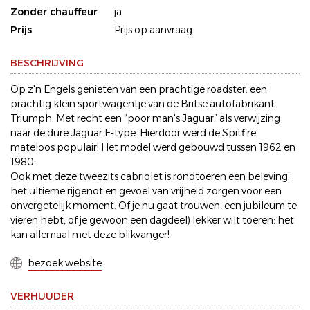
Zonder chauffeur
ja
Prijs
Prijs op aanvraag.
BESCHRIJVING
Op z'n Engels genieten van een prachtige roadster: een
prachtig klein sportwagentje van de Britse autofabrikant
Triumph. Met recht een “poor man's Jaguar” als verwijzing
naar de dure Jaguar E-type. Hierdoor werd de Spitfire
mateloos populair! Het model werd gebouwd tussen 1962 en
1980.
Ook met deze tweezits cabriolet is rondtoeren een beleving:
het ultieme rijgenot en gevoel van vrijheid zorgen voor een
onvergetelijk moment. Of je nu gaat trouwen, een jubileum te
vieren hebt, of je gewoon een dagdeel) lekker wilt toeren: het
kan allemaal met deze blikvanger!
bezoek website
VERHUUDER