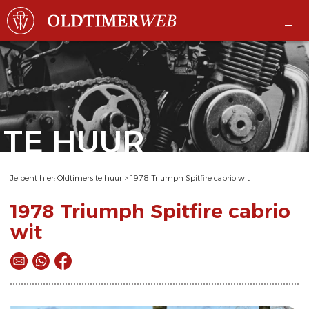
TE HUUR
Je bent hier:
Oldtimers te huur
>
1978 Triumph Spitfire cabrio wit
1978 Triumph Spitfire cabrio
wit